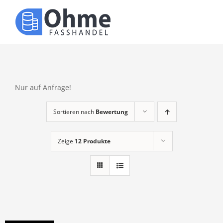
Zum
Inhalt
Toggle
springen
Naviga
Über uns
Produkte
Nur auf Anfrage!
Sortieren nach
Bewertung
Kontakt
Zeige
12 Produkte