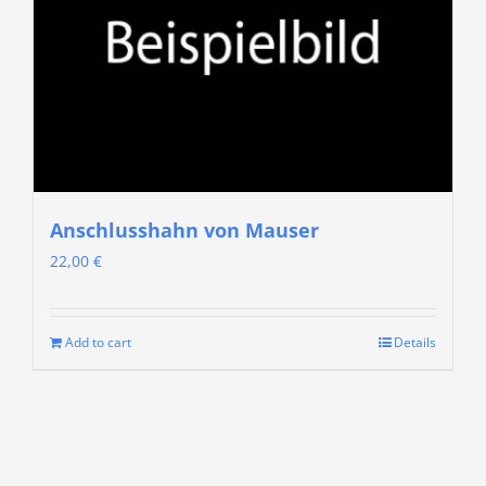
Anschlusshahn von Mauser
22,00
€
Add to cart
Details