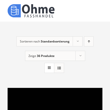
Zum
Inhalt
Toggle
springen
Naviga
Über uns
Produkte
Sortieren nach
Standardsortierung
Zeige
36 Produkte
Kontakt