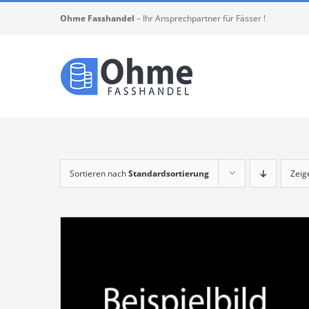
Zum
Ohme Fasshandel
– Ihr Ansprechpartner für Fässer !
Inhalt
springen
Sortieren nach
Standardsortierung
Zei