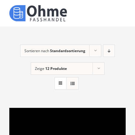
Zum
Inhalt
Toggle
springen
Naviga
Über uns
Produkte
Sortieren nach
Standardsortierung
Zeige
12 Produkte
Kontakt