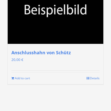
Anschlusshahn von Schütz
20,00
€
Add to cart
Details