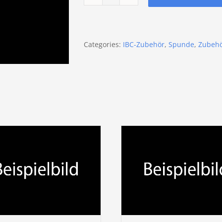
S70x6
PE-
Spund
quantity
Categories:
IBC-Zubehör
,
Spunde
,
Zubeh