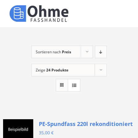
Zum
Inhalt
Toggle
springen
Naviga
Über uns
Produkte
Sortieren nach
Preis
Zeige
24 Produkte
Kontakt
PE-Spundfass 220l rekonditioniert
35,00
€