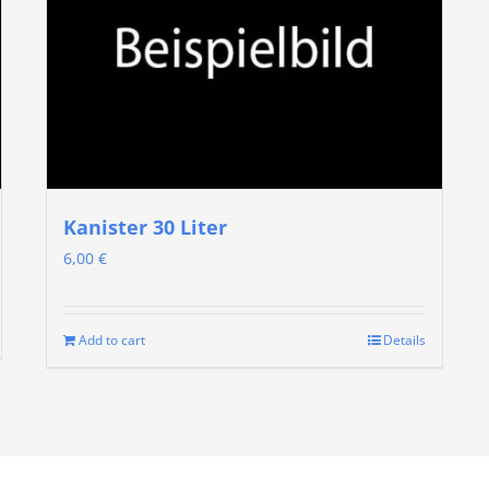
Kanister 30 Liter
6,00
€
Add to cart
Details