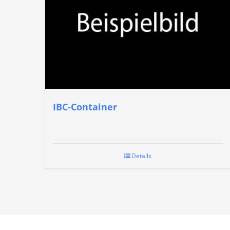
IBC-Container
Details