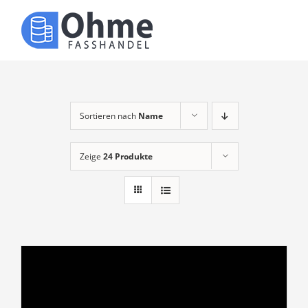
Zum
Inhalt
Toggle
springen
Naviga
Über uns
Produkte
Sortieren nach
Name
Zeige
24 Produkte
Kontakt