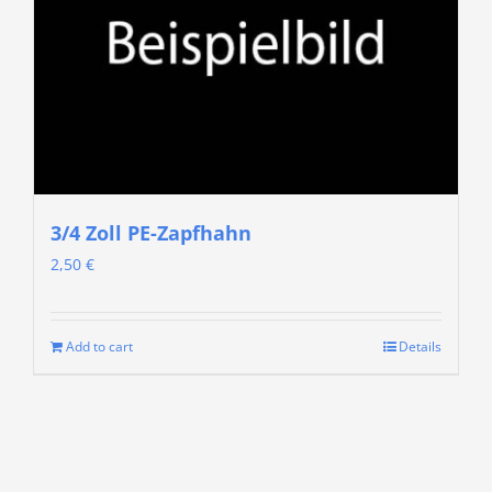
3/4 Zoll PE-Zapfhahn
2,50
€
Add to cart
Details