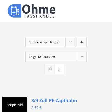
Zum
Inhalt
Toggle
springen
Naviga
Über uns
Produkte
Sortieren nach
Name
Zeige
12 Produkte
Kontakt
3/4 Zoll PE-Zapfhahn
2,50
€